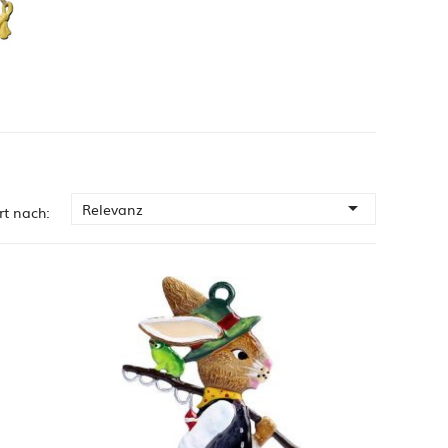

Relevanz
rt nach: