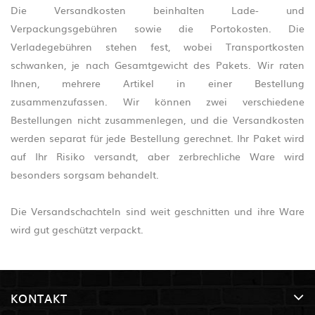
Die Versandkosten beinhalten Lade- und
Verpackungsgebühren sowie die Portokosten. Die
Verladegebühren stehen fest, wobei Transportkosten
schwanken, je nach Gesamtgewicht des Pakets. Wir raten
Ihnen, mehrere Artikel in einer Bestellung
zusammenzufassen. Wir können zwei verschiedene
Bestellungen nicht zusammenlegen, und die Versandkosten
werden separat für jede Bestellung gerechnet. Ihr Paket wird
auf Ihr Risiko versandt, aber zerbrechliche Ware wird
besonders sorgsam behandelt.
Die Versandschachteln sind weit geschnitten und ihre Ware
wird gut geschützt verpackt.
KONTAKT