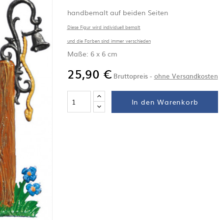
handbemalt auf beiden Seiten
Diese Figur wird individuell bemalt
und die Farben sind immer verschieden
Maße: 6 x 6 cm
25,90 €
Bruttopreis
ohne Versandkosten
In den Warenkorb