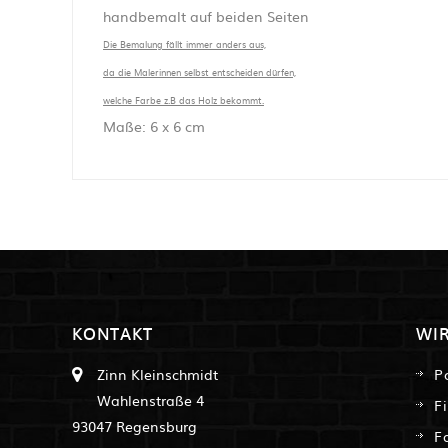
handbemalt auf beiden Seiten
Die Bemalung fällt immer anders aus,
da die Malerinnen selbst entscheiden dürfen,
welche Farbe z.B das Holz bekommt.
Maße: 6 x 6 cm
KONTAKT
WI
Zinn Kleinschmidt
P
Wahlenstraße 4
F
93047 Regensburg
F