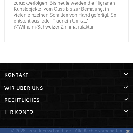
zurückverfolgen. Bis heute werden die filigranen
Kunstobjekte, vom Guss bis zur Bemalung, in
vielen einzelnen Schritten von Hand gefertigt. So
entsteht aus jeder Figur ein Unikat."
@Wilhelm-Schweizer Zinnmanufaktur
KONTAKT
WIR ÜBER UNS
RECHTLICHES
IHR KONTO
© 2026 - zinn-kleinschmidt.de - Alle Rechte vorbehalten